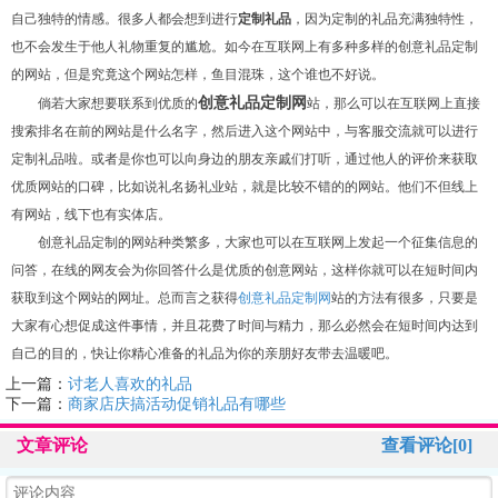
自己独特的情感。很多人都会想到进行
定制礼品
，因为定制的礼品充满独特性，
也不会发生于他人礼物重复的尴尬。如今在互联网上有多种多样的创意礼品定制
的网站，但是究竟这个网站怎样，鱼目混珠，这个谁也不好说。
创意礼品定制网
倘若大家想要联系到优质的
站，那么可以在互联网上直接
搜索排名在前的网站是什么名字，然后进入这个网站中，与客服交流就可以进行
定制礼品啦。或者是你也可以向身边的朋友亲戚们打听，通过他人的评价来获取
优质网站的口碑，比如说礼名扬礼业站，就是比较不错的的网站。他们不但线上
有网站，线下也有实体店。
创意礼品定制的网站种类繁多，大家也可以在互联网上发起一个征集信息的
问答，在线的网友会为你回答什么是优质的创意网站，这样你就可以在短时间内
获取到这个网站的网址。总而言之获得
创意礼品定制网
站的方法有很多，只要是
大家有心想促成这件事情，并且花费了时间与精力，那么必然会在短时间内达到
自己的目的，快让你精心准备的礼品为你的亲朋好友带去温暖吧。
上一篇：
讨老人喜欢的礼品
下一篇：
商家店庆搞活动促销礼品有哪些
文章评论
查看评论[0]