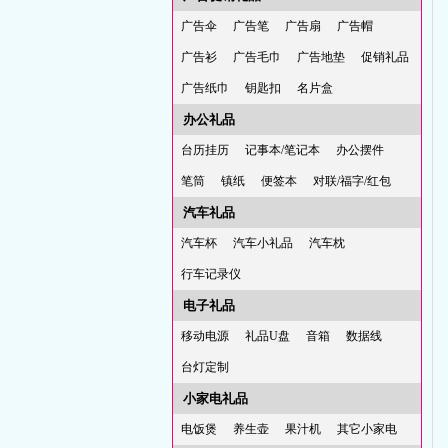
广告伞
广告笔
广告扇
广告帽
广告衫
广告毛巾
广告地垫
促销礼品
广告纸巾
钥匙扣
名片盒
办公礼品
台历挂历
记事本/笔记本
办公摆件
笔筒
镇纸
便签本
对联/福字/红包
汽车礼品
汽车杯
汽车小礼品
汽车枕
行车记录仪
电子礼品
移动电源
礼品U盘
音箱
数据线
台灯定制
小家电礼品
电饭煲
养生壶
果汁机
其它小家电