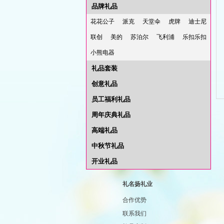
品牌礼品
花花公子
派克
天堂伞
虎牌
迪士尼
联创
美的
苏泊尔
飞利浦
乐扣乐扣
小熊电器
礼品套装
创意礼品
员工福利礼品
周年庆典礼品
高端礼品
中秋节礼品
开业礼品
礼名扬礼业
合作优势
联系我们