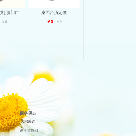
制,厦门广
桌面台历定做
￥0
￥0
￥0
服务保
证
大宗采购
退换货原则