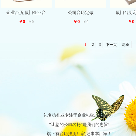
企业台历,厦门企业台
公司台历定做
厦门台历定
￥0
￥0
￥0
￥0
￥0
1
2
3
下一页
尾页
礼名扬礼业专注于企业
！
礼品定制LOGO
“让您的公司名扬”是我们的忠旨!
旗下有台历挂历厂家,记事本厂家！