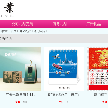
公司礼品定制
商务礼品
广告礼品
前位置：
首页
>
办公礼品
>
台历挂历
>
台历挂历
豆瓣电影日历定制-2
厦门航运台历（日历）
厦门福字
￥0
￥0
￥0
￥0
￥0