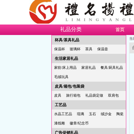
礼品分类
首页
当
杯具/茶具礼品
保温杯
玻璃杯
茶具
保温壶
生活家居礼品
家纺/床上用品
家居礼品
餐具/厨具礼品
毛绒玩具
皮具/箱包/包装袋
皮具
旅行箱包
礼品袋定做
双肩包
工艺品
水晶工艺品
琉璃
玉石
绒沙金
陶瓷
漆线雕
徽章/纪念币
广告促销礼品