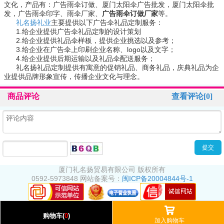
文化，产品有：广告雨伞订做、厦门太阳伞广告批发，厦门太阳伞批
发，广告雨伞印字、雨伞厂家、
广告雨伞订做厂家
等。
礼名扬礼业
主要提供以下广告伞礼品定制服务：
1.
给企业提供广告伞礼品定制的设计策划
1
2
3
2.
给企业提供礼品伞样板，提供企业挑选以及参考；
3.
给企业在广告伞上印刷企业名称、
logo
以及文字；
4.
给企业提供后期运输以及礼品伞配送服务；
礼名扬礼品定制提供有寓意的促销礼品、商务礼品，庆典礼品为企
业提供品牌形象宣传，传播企业文化与理念。
商品评论
查看评论[0]
厦门礼名扬贸易有限公司 版权所有
0592-5973848
网站备案号：
闽ICP备20004844号-1
1
󰅹
购物车(
0
)
加入购物车