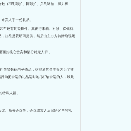
合包（羽毛球拍、网球拍、乒乓球拍、握力棒
，来宾人手一份礼品。
、甚至还有钧瓷摆件、真皮行李箱、衬衫、保健枕
品，往往是赞助商提供，然后由主办方转赠给现场
给里面的核心贵宾和部分特定人群 。
MP4等等数码电子物品，这些通常是主办方为了答
行为把合适的礼品适时地“奖”给合适的人，以此
的特殊人群。
会议、商务会议等，会议结束之后留给客户的礼