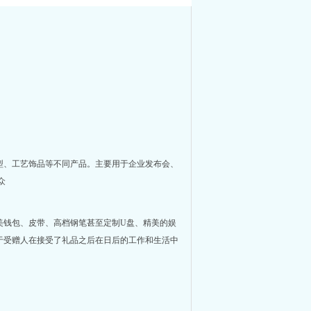
型、工艺饰品等不同产品。主要用于企业发布会、
通观众
美钱包、皮带、高档钢笔甚至定制U盘、精美的娱
于受赠人在接受了礼品之后在日后的工作和生活中
。