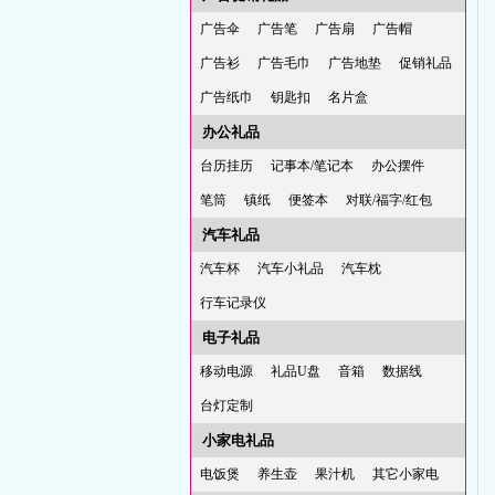
广告伞
广告笔
广告扇
广告帽
广告衫
广告毛巾
广告地垫
促销礼品
广告纸巾
钥匙扣
名片盒
办公礼品
台历挂历
记事本/笔记本
办公摆件
笔筒
镇纸
便签本
对联/福字/红包
汽车礼品
汽车杯
汽车小礼品
汽车枕
行车记录仪
电子礼品
移动电源
礼品U盘
音箱
数据线
台灯定制
小家电礼品
电饭煲
养生壶
果汁机
其它小家电