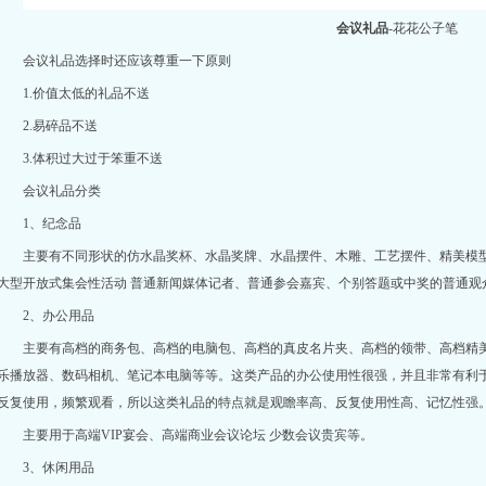
会议礼品
-花花公子笔
会议礼品选择时还应该尊重一下原则
1.价值太低的礼品不送
2.易碎品不送
3.体积过大过于笨重不送
会议礼品分类
1、纪念品
主要有不同形状的仿
水晶奖杯
、水晶奖牌、
水晶摆件
、木雕、工艺摆件、精美模
大型开放式集会性活动 普通新闻媒体记者、普通参会嘉宾、个别答题或中奖的普
2、办公用品
主要有高档的商务包、高档的电脑包、高档的真皮名片夹、高档的领带、高档精
乐播放器、数码相机、笔记本电脑等等。这类产品的办公使用性很强，并且非常有利
反复使用，频繁观看，所以这类礼品的特点就是观瞻率高、反复使用性高、记忆性强
主要用于高端VIP宴会、高端商业会议论坛 少数会议贵宾等。
3、休闲用品