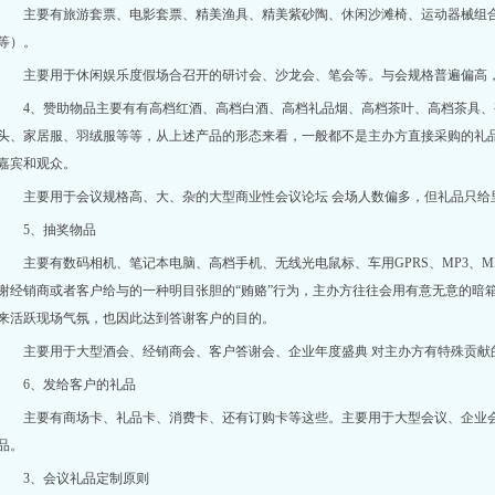
主要有旅游套票、电影套票、精美渔具、精美紫砂陶、休闲沙滩椅、运动器械组
等）。
主要用于休闲娱乐度假场合召开的研讨会、沙龙会、笔会等。与会规格普遍偏高
4、赞助物品主要有有高档红酒、高档白酒、高档礼品烟、高档茶叶、高档茶具
头、家居服、羽绒服等等，从上述产品的形态来看，一般都不是主办方直接采购的礼
嘉宾和观众。
主要用于会议规格高、大、杂的大型商业性会议论坛 会场人数偏多，但礼品只
5、抽奖物品
主要有数码相机、笔记本电脑、高档手机、无线光电鼠标、车用GPRS、MP3、
谢经销商或者客户给与的一种明目张胆的“贿赂”行为，主办方往往会用有意无意的暗箱
来活跃现场气氛，也因此达到答谢客户的目的。
主要用于大型酒会、经销商会、客户答谢会、企业年度盛典 对主办方有特殊贡献
6、发给客户的礼品
主要有商场卡、礼品卡、消费卡、还有订购卡等这些。主要用于大型会议、企业
品。
3、
会议礼品定制原则