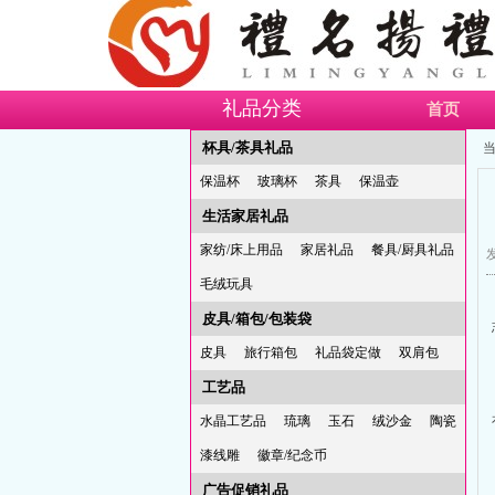
礼品分类
首页
杯具/茶具礼品
当
保温杯
玻璃杯
茶具
保温壶
生活家居礼品
家纺/床上用品
家居礼品
餐具/厨具礼品
发
毛绒玩具
皮具/箱包/包装袋
皮具
旅行箱包
礼品袋定做
双肩包
工艺品
水晶工艺品
琉璃
玉石
绒沙金
陶瓷
漆线雕
徽章/纪念币
广告促销礼品