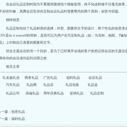
在会议礼品定制时因为不重视而随便找个模板套用，殊不知这样做不仅毫无效果
不好的印象，凤腾会议告诉你定制会议礼品时需要尊尚的两个原则：创意与切题。
独特创意
礼品定制
包括了礼品材质的选择，外型、图案和文字的设计，将个性化的创意变成
DIY是do it yourself的简称，是指可以为用户在可定制礼品（如：马克杯、抱枕
品）上印制自己喜爱的图案和文字。
切合主题会议的另一个目的，是为了已经离开会场的客户依然记得会议的主题信
将给你的会议成功起到点睛之效
相关文章
礼名扬礼业
商务礼品
广告礼品
福利礼品
会议礼品
汽车礼品
礼品网
礼品店
礼品包装
礼品盒
礼品公司
高端礼品
周年庆典礼品
促销礼品
礼品定制
上一篇：
创意礼品
下一篇：
福利礼品