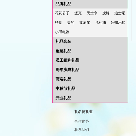
品牌礼品
花花公子
派克
天堂伞
虎牌
迪士尼
联创
美的
苏泊尔
飞利浦
乐扣乐扣
小熊电器
礼品套装
创意礼品
员工福利礼品
周年庆典礼品
高端礼品
中秋节礼品
开业礼品
礼名扬礼业
合作优势
联系我们