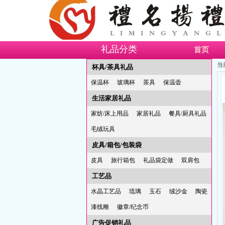
礼品分类
首页
当
杯具/茶具礼品
保温杯
玻璃杯
茶具
保温壶
生活家居礼品
家纺/床上用品
家居礼品
餐具/厨具礼品
毛绒玩具
皮具/箱包/包装袋
皮具
旅行箱包
礼品袋定做
双肩包
工艺品
水晶工艺品
琉璃
玉石
绒沙金
陶瓷
漆线雕
徽章/纪念币
广告促销礼品