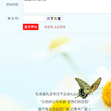
评论内容：
验 证 码：
未登录,点击登录
礼名扬礼业专注于企业
！
礼品定制LOGO
“让您的公司名扬”是我们的忠旨!
旗下有台历挂历厂家,记事本厂家！