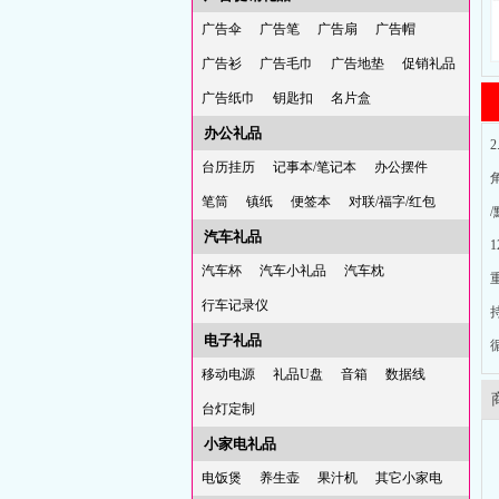
广告伞
广告笔
广告扇
广告帽
广告衫
广告毛巾
广告地垫
促销礼品
广告纸巾
钥匙扣
名片盒
办公礼品
台历挂历
记事本/笔记本
办公摆件
角
笔筒
镇纸
便签本
对联/福字/红包
/
汽车礼品
1
汽车杯
汽车小礼品
汽车枕
行车记录仪
电子礼品
移动电源
礼品U盘
音箱
数据线
台灯定制
小家电礼品
电饭煲
养生壶
果汁机
其它小家电