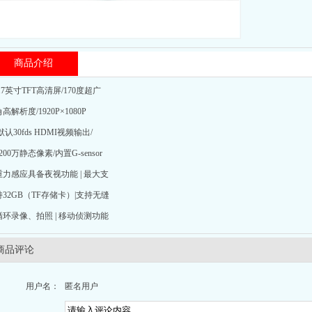
商品介绍
2.7英寸TFT高清屏/170度超广
高解析度/1920P×1080P
默认30fds HDMI视频输出/
200万静态像素/内置G-sensor
重力感应具备夜视功能 | 最大支
持32GB（TF存储卡）|支持无缝
循环录像、拍照 | 移动侦测功能
商品评论
用户名：
匿名用户